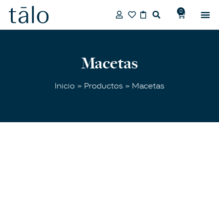
0
Macetas
Inicio
»
Productos
» Macetas