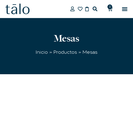
0
Mesas
Inicio
»
Productos
» Mesas