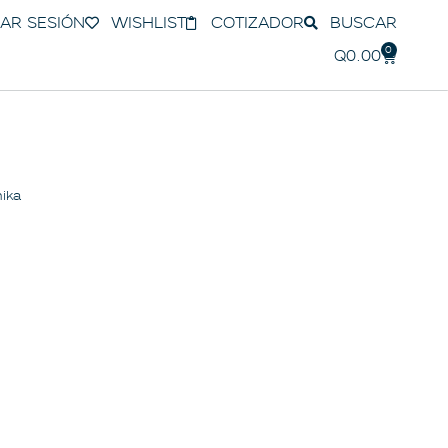
IAR SESIÓN
WISHLIST
COTIZADOR
BUSCAR
0
Q
0.00
ika