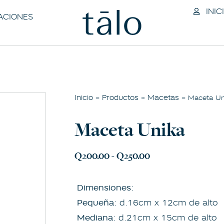
INIC
ACIONES
Inicio
Productos
Macetas
»
»
» Maceta Un
Maceta Unika
Q
200.00
-
Q
250.00
Dimensiones:
Pequeña:
d.16cm x 12cm de alto
Mediana:
d.21cm x 15cm de alto