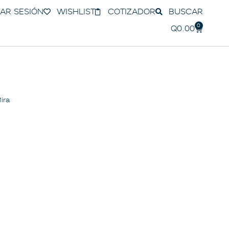
IAR SESIÓN
WISHLIST
COTIZADOR
BUSCAR
0
Q
0.00
ira