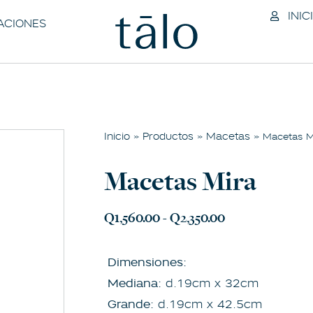
INIC
ACIONES
Inicio
Productos
Macetas
»
»
» Macetas M
Macetas Mira
Q
1,560.00
-
Q
2,350.00
Dimensiones:
Mediana:
d.19cm x 32cm
Grande:
d.19cm x 42.5cm